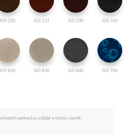
ISD 220
ISD 222
ISD 230
ISD 310
ISD 620
ISD 630
ISD 640
ISD 700
chodních partnerů a vyžádat si fyzický vzorník.