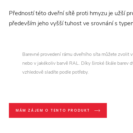
Předností této dveřní sítě proti hmyzu je užší pr
především jeho vyšší tuhost ve srovnání s type
Barevné provedení rámu dveřního síta můžete zvolit v 
nebo v jakékoliv barvě RAL. Díky široké škále barev dv
vzhledově sladíte podle potřeby.
MÁM ZÁJEM O TENTO PRODUKT