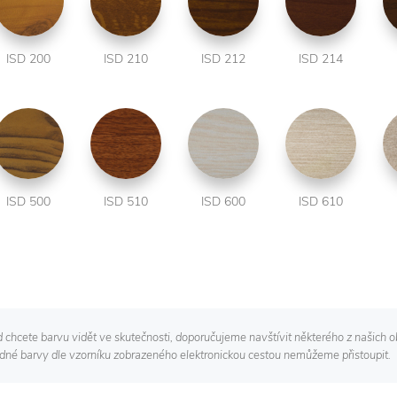
ISD 200
ISD 210
ISD 212
ISD 214
ISD 500
ISD 510
ISD 600
ISD 610
chcete barvu vidět ve skutečnosti, doporučujeme navštívit některého z našich ob
né barvy dle vzorníku zobrazeného elektronickou cestou nemůžeme přistoupit.