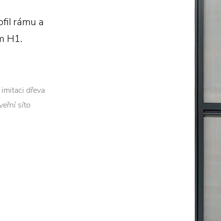
ofil rámu a
m H1.
imitaci dřeva
eřní síto