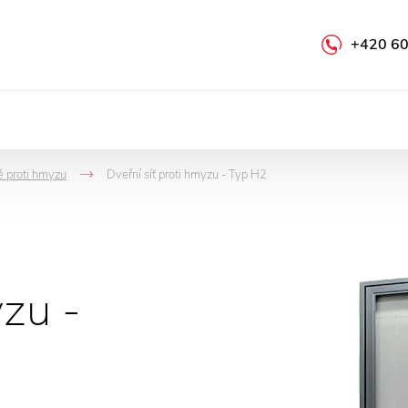
+420 60
ě proti hmyzu
Dveřní síť proti hmyzu - Typ H2
->
yzu -