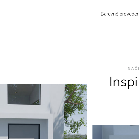
Barevné provedení
NAČ
Insp