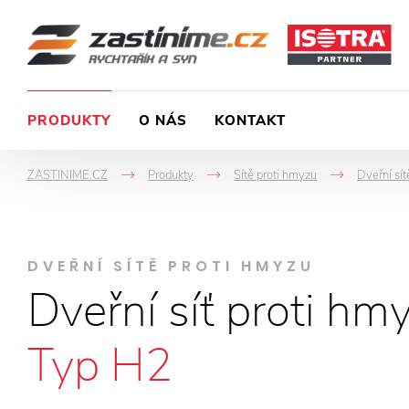
PRODUKTY
O NÁS
KONTAKT
ZASTINIME.CZ
Produkty
Sítě proti hmyzu
Dveřní sít
->
->
->
DVEŘNÍ SÍTĚ PROTI HMYZU
Dveřní síť proti hm
Typ H2