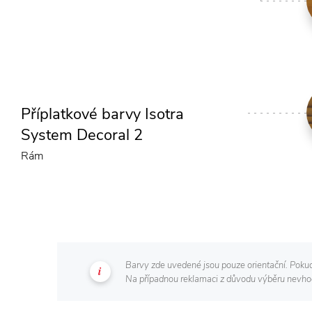
Příplatkové barvy Isotra
System Decoral 2
Rám
Barvy zde uvedené jsou pouze orientační. Pokud 
Na případnou reklamaci z důvodu výběru nevhod