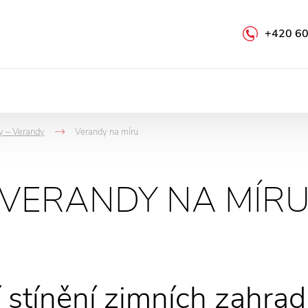
+420 60
ly – Verandy
Verandy na míru
->
VERANDY NA MÍR
í stínění zimních zahrad