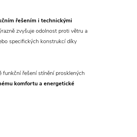
ukčním řešením i technickými
ýrazně zvyšuje odolnost proti větru a
ebo specifických konstrukcí díky
ě funkční řešení stínění prosklených
lnému komfortu a energetické