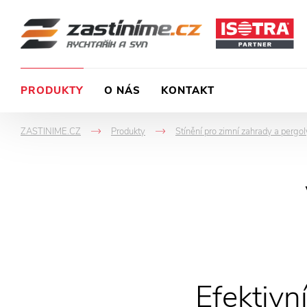
PRODUKTY
O NÁS
KONTAKT
ZASTINIME.CZ
Produkty
Stínění pro zimní zahrady a pergo
->
->
Efektivn