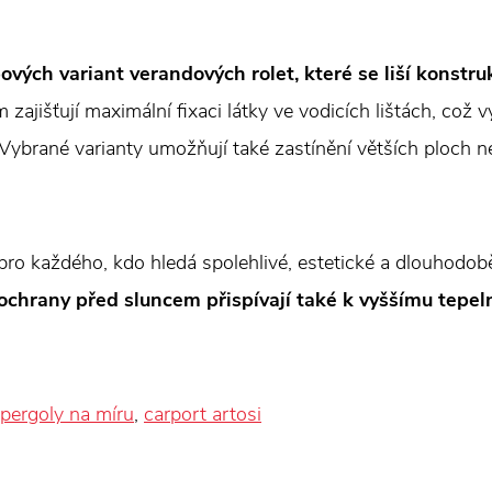
ových variant verandových rolet, které se liší konstr
ajišťují maximální fixaci látky ve vodicích lištách, což v
 Vybrané varianty umožňují také zastínění větších ploch n
 pro každého, kdo hledá spolehlivé, estetické a dlouhodob
chrany před sluncem přispívají také k vyššímu tepe
 pergoly na míru
,
carport artosi