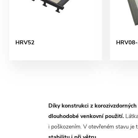
HRV52
HRV08-
Díky konstrukci z korozivzdorných
dlouhodobé venkovní použití.
Látka
i poškozením. V otevřeném stavu je t
stabilitu i při větru
.