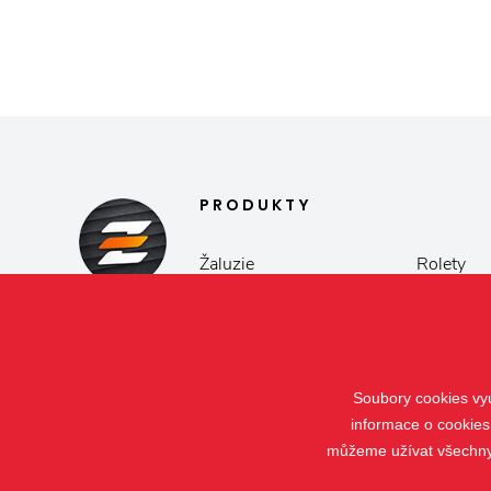
PRODUKTY
Žaluzie
Rolety
Verandy
Screeny
Soubory cookies vyu
informace o cookies
můžeme užívat všechny t