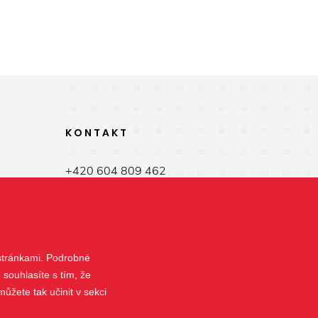
KONTAKT
+420 604 809 462
kinzl@zastinime.cz
Zborovského náměstí 1619
530 02 Pardubice
 stránkami. Podrobné
 souhlasíte s tím, že
ůžete tak učinit v sekci