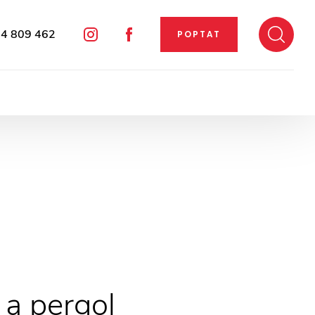
4 809 462
POPTAT
Instagram
Facebook
U
 a pergol