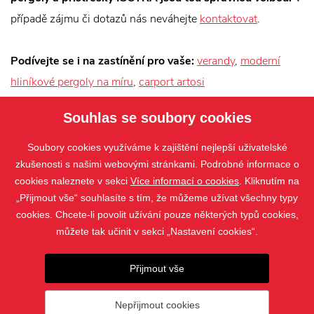
případě zájmu či dotazů nás neváhejte
kontaktovat
.
Podívejte se i na zastínění pro vaše:
verandy
,
moderní
hliníkové pergoly na míru
,
carport artosi
Souhlas se soubory cookies
Soubory cookies využíváme k zajištění nejlepší uživatelské
zkušenosti s našimi webovými stránkami. Podrobné informace o
cookies naleznete v sekci
Více informací o cookies
. Kliknutím na
„Přijmout vše“ souhlasíte s tím, že můžeme užívat všechny typy
cookies. Chcete-li povolit užívání pouze některých typů cookies,
můžete tak učinit v sekci „Nastavení cookies“.
PRODUKTY
Přijmout vše
KONTAKT
Nepřijmout cookies