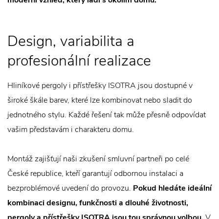
moderní vzhled, který ladí s okolím domu.
Design, variabilita a
profesionální realizace
Hliníkové pergoly i přístřešky ISOTRA jsou dostupné v
široké škále barev, které lze kombinovat nebo sladit do
jednotného stylu. Každé řešení tak může přesně odpovídat
vašim představám i charakteru domu.
Montáž zajišťují naši zkušení smluvní partneři po celé
České republice, kteří garantují odbornou instalaci a
bezproblémové uvedení do provozu.
Pokud hledáte ideální
kombinaci designu, funkčnosti a dlouhé životnosti,
pergoly a přístřešky ISOTRA jsou tou správnou volbou.
V