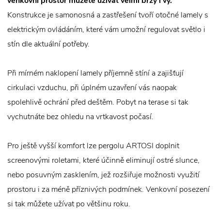
venkovní prostor můžete užívat velmi brzy i vy.
Konstrukce je samonosná a zastřešení tvoří otočné lamely s
elektrickým ovládáním, které vám umožní regulovat světlo i
stín dle aktuální potřeby.
Při mírném naklopení lamely příjemně stíní a zajišťují
cirkulaci vzduchu, při úplném uzavření vás naopak
spolehlivě ochrání před deštěm. Pobyt na terase si tak
vychutnáte bez ohledu na vrtkavost počasí.
Pro ještě vyšší komfort lze pergolu ARTOSI doplnit
screenovými roletami, které účinně eliminují ostré slunce,
nebo posuvným zasklením, jež rozšiřuje možnosti využití
prostoru i za méně příznivých podmínek. Venkovní posezení
si tak můžete užívat po většinu roku.