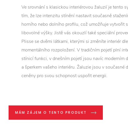
Ve srovnání s klasickou interiérovou žaluzií je tento 
tím, že lze intenzitu stínění nastavit současně staže
horního nebo dolního profilu, což umožňuje vytvořit s
libovolné výšky. Jistě vás okouzlí také speciální prove
Plisse se dvěmi látkami, kterými si změníte interiér dl
momentálního rozpoložení. V tradičním pojetí plní int
stínicí funkci, v dnešním pojetí jsou navíc moderním
a šperkem vašeho interiéru. Žaluzie jsou v současné 
ceněny pro svou schopnost uspořit energii.
MÁM ZÁJEM O TENTO PRODUKT