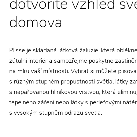
dotvoříte vzhled s
domova
Plisse je skládaná látková žaluzie, která oblékn
zútulní interiér a samozřejmě poskytne zastíněn
na míru vaší místnosti. Vybrat si můžete plisova
s různým stupněm propustnosti světla, látky zat
s napařovanou hliníkovou vrstvou, která eliminuj
tepelného záření nebo látky s perleťovými nátě
s vysokým stupněm odrazu světla.