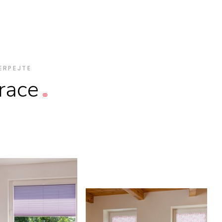
ERPEJTE
irace