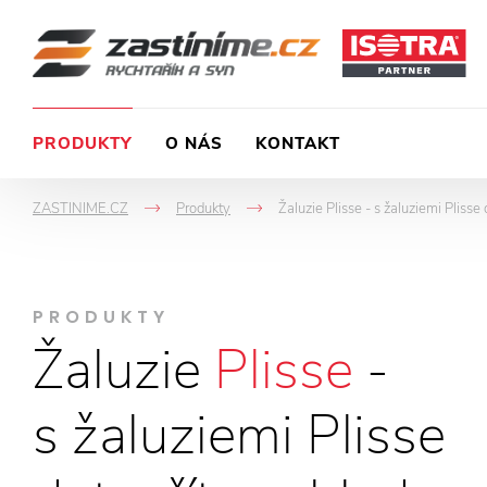
PRODUKTY
O NÁS
KONTAKT
ZASTINIME.CZ
Produkty
Žaluzie Plisse - s žaluziemi Pliss
->
->
PRODUKTY
Žaluzie
Plisse
-
s žaluziemi Plisse