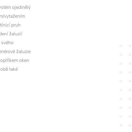
systém ojedinělý
ním/vytažením
tínicí pruh
dení žaluzií
e svého
eriérové žaluzie
 doplňkem oken
době také