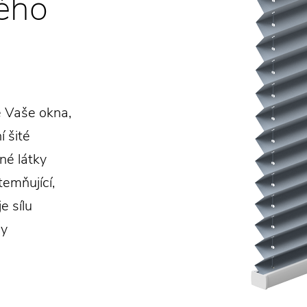
vého
e Vaše okna,
í šité
né látky
emňující,
e sílu
ry