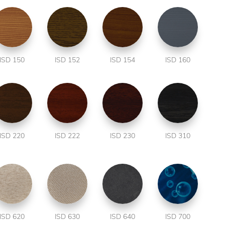
ISD 150
ISD 152
ISD 154
ISD 160
ISD 220
ISD 222
ISD 230
ISD 310
ISD 620
ISD 630
ISD 640
ISD 700