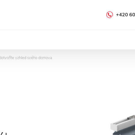
+420 60
e dotvoříte vzhled svého domova