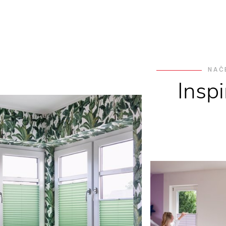
NAČ
Insp