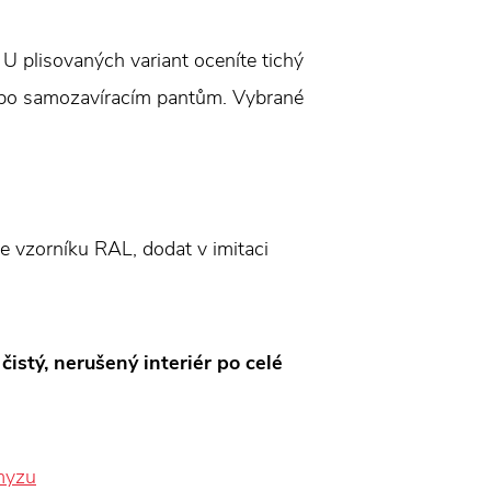
U plisovaných variant oceníte tichý
nebo samozavíracím pantům. Vybrané
le vzorníku RAL, dodat v imitaci
istý, nerušený interiér po celé
hmyzu