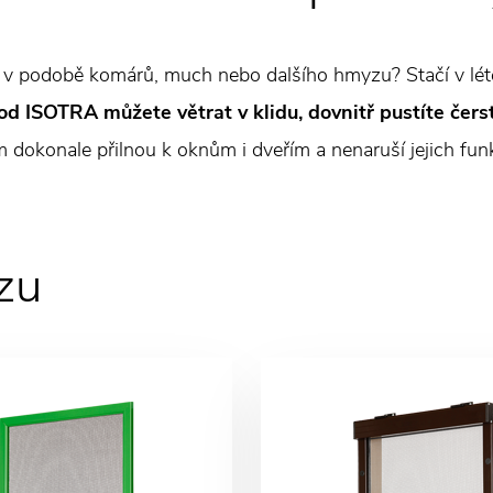
 v podobě komárů, much nebo dalšího hmyzu? Stačí v létě
od ISOTRA můžete větrat v klidu, dovnitř pustíte čers
m dokonale přilnou k oknům i dveřím a nenaruší jejich fun
zu