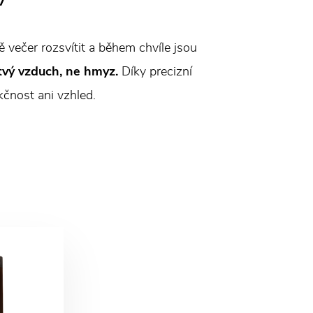
 večer rozsvítit a během chvíle jsou
tvý vzduch, ne hmyz.
Díky precizní
kčnost ani vzhled.