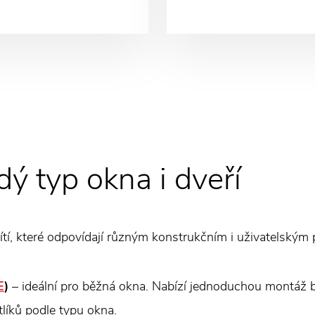
ý typ okna i dveří
sítí, které odpovídají různým konstrukčním i uživatelský
E
)
– ideální pro běžná okna. Nabízí jednoduchou montáž 
líků podle typu okna.