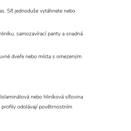
čas. Síť jednoduše vytáhnete nebo
liníku, samozavírací panty a snadná
osuvné dveře nebo místa s omezeným
lolaminátová nebo hliníková síťovina
 profily odolávají povětrnostním