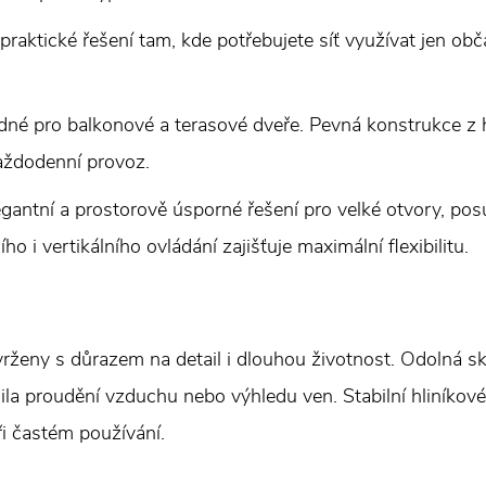
praktické řešení tam, kde potřebujete síť využívat jen ob
né pro balkonové a terasové dveře. Pevná konstrukce z h
každodenní provoz.
egantní a prostorově úsporné řešení pro velké otvory, p
 i vertikálního ovládání zajišťuje maximální flexibilitu.
ženy s důrazem na detail i dlouhou životnost. Odolná sk
ila proudění vzduchu nebo výhledu ven. Stabilní hliníkové
ři častém používání.