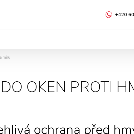
+420 60
na míru
Ě DO OKEN PROTI 
ehlivá ochrana před h