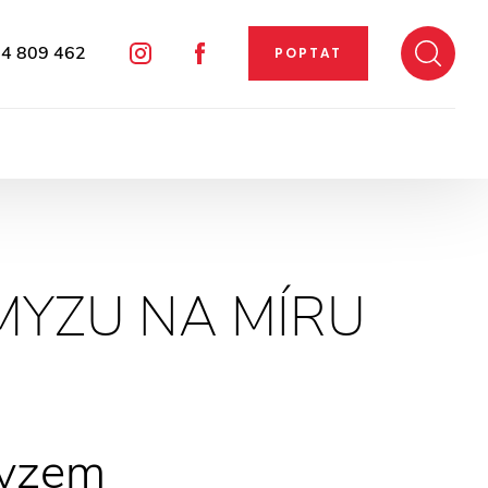
4 809 462
POPTAT
Instagram
Facebook
HMYZU NA MÍRU
myzem