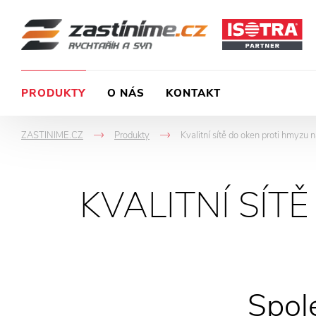
PRODUKTY
O NÁS
KONTAKT
ZASTINIME.CZ
Produkty
Kvalitní sítě do oken proti hmyzu 
->
->
KVALITNÍ SÍT
Spol