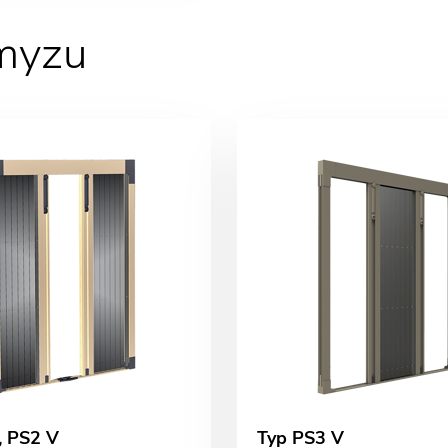
hmyzu
, PS2 V
Typ PS3 V