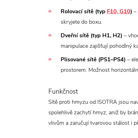
Rolovací sítě (typ
F10, G10
)
– 
skryjete do boxu.
Dveřní sítě (typ H1, H2)
– vhod
manipulace zajišťují pohodlný 
Plisované sítě (PS1–PS4)
– el
prostorem. Možnost horizontálního
Funkčnost
Sítě proti hmyzu od ISOTRA jsou navr
spolehlivě zachytí hmyz, aniž by brán
vlivům a zaručují tvarovou stálost i p