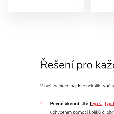
Řešení pro každ
V naší nabídce najdete několik typů 
Pevné okenní sítě (
typ C
,
typ 
uchycením pomocí kolíků či obrt