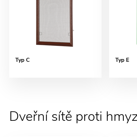
Typ C
Typ E
Dveřní sítě proti hmy