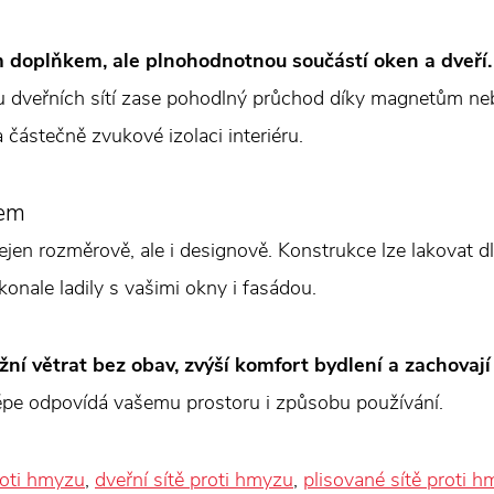
m doplňkem, ale plnohodnotnou součástí oken a dveří.
, u dveřních sítí zase pohodlný průchod díky magnetům 
 a částečně zvukové izolaci interiéru.
vem
ejen rozměrově, ale i designově. Konstrukce lze lakovat d
konale ladily s vašimi okny i fasádou.
 větrat bez obav, zvýší komfort bydlení a zachovají č
jlépe odpovídá vašemu prostoru i způsobu používání.
roti hmyzu
,
dveřní sítě proti hmyzu
,
plisované sítě proti 