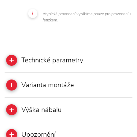
Atypická provedení vyrábíme pouze pro provedení s
řetízkem.
Technické parametry
Varianta montáže
Výška nábalu
Upozornění