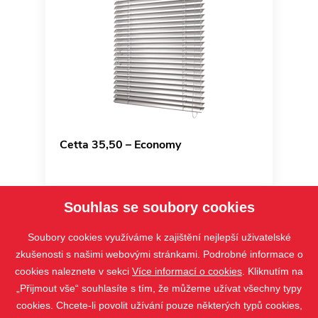
Cetta 35,50 – Economy
Souhlas se soubory cookies
Soubory cookies využíváme k zajištění nejlepší uživatelské
zkušenosti s našimi webovými stránkami. Podrobné informace o
cookies naleznete v sekci
Více informací o cookies
. Kliknutím na
„Přijmout vše“ souhlasíte s tím, že můžeme užívat všechny typy
cookies. Chcete-li povolit užívání pouze některých typů cookies,