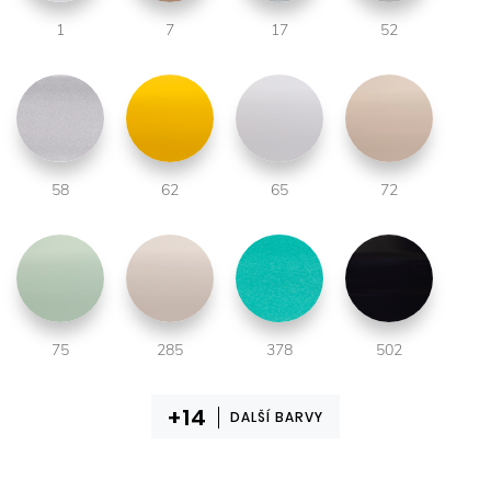
1
7
17
52
58
62
65
72
75
285
378
502
DALŠÍ BARVY