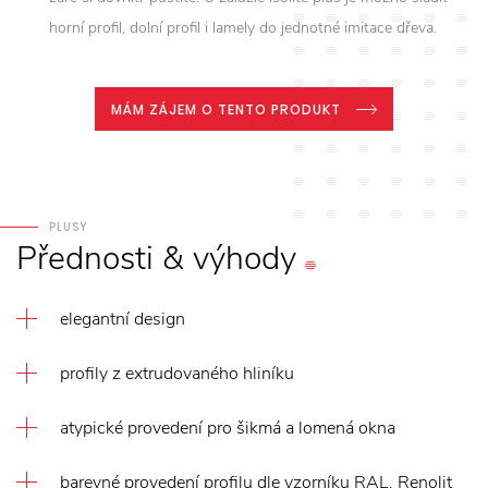
horní profil, dolní profil i lamely do jednotné imitace dřeva.
MÁM ZÁJEM O TENTO PRODUKT
PLUSY
Přednosti
&
výhody
elegantní design
profily z extrudovaného hliníku
atypické provedení pro šikmá a lomená okna
barevné provedení profilu dle vzorníku RAL, Renolit