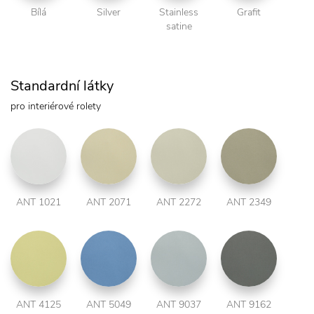
Bílá
Silver
Stainless
Grafit
satine
Standardní látky
pro interiérové rolety
ANT 1021
ANT 2071
ANT 2272
ANT 2349
ANT 4125
ANT 5049
ANT 9037
ANT 9162