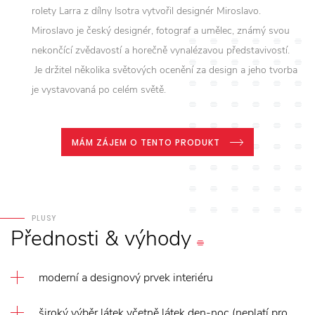
rolety Larra z dílny Isotra vytvořil designér Miroslavo.
Miroslavo je český designér, fotograf a umělec, známý svou
nekončící zvědavostí a horečně vynalézavou představivostí.
Je držitel několika světových ocenění za design a jeho tvorba
je vystavovaná po celém světě.
MÁM ZÁJEM O TENTO PRODUKT
PLUSY
Přednosti
&
výhody
moderní a designový prvek interiéru
široký výběr látek včetně látek den-noc (neplatí pro