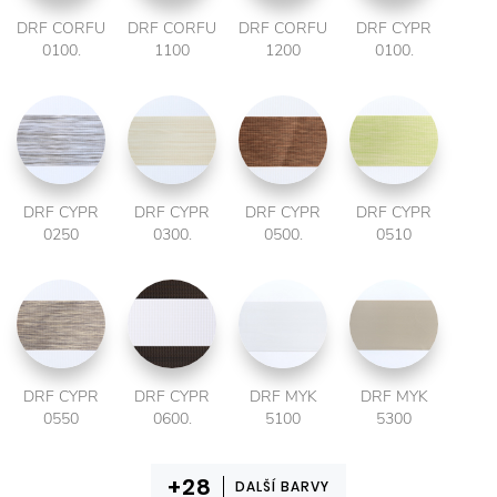
DRF CORFU
DRF CORFU
DRF CORFU
DRF CYPR
0100.
1100
1200
0100.
DRF CYPR
DRF CYPR
DRF CYPR
DRF CYPR
0250
0300.
0500.
0510
DRF CYPR
DRF CYPR
DRF MYK
DRF MYK
0550
0600.
5100
5300
DALŠÍ BARVY