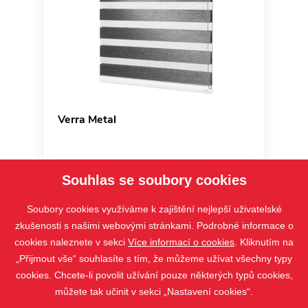
Verra Metal
Souhlas se soubory cookies
Soubory cookies využíváme k zajištění nejlepší uživatelské
zkušenosti s našimi webovými stránkami. Podrobné informace o
cookies naleznete v sekci
Více informací o cookies
. Kliknutím na
„Přijmout vše“ souhlasíte s tím, že můžeme užívat všechny typy
cookies. Chcete-li povolit užívání pouze některých typů cookies,
můžete tak učinit v sekci „Nastavení cookies“.