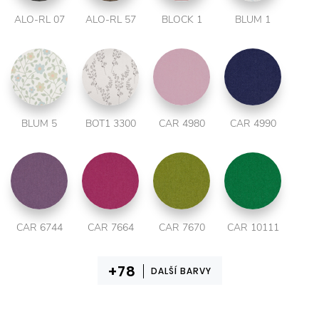
ALO-RL 07
ALO-RL 57
BLOCK 1
BLUM 1
BLUM 5
BOT1 3300
CAR 4980
CAR 4990
CAR 6744
CAR 7664
CAR 7670
CAR 10111
DALŠÍ BARVY