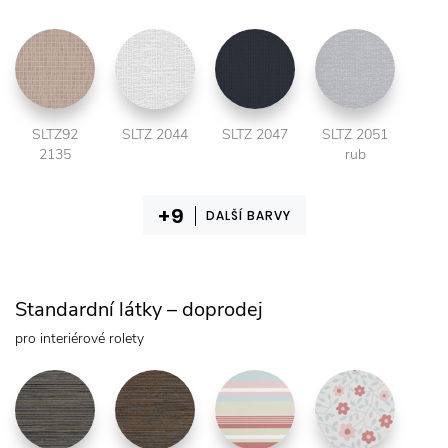
SLTZ92
SLTZ 2044
SLTZ 2047
SLTZ 2051
2135
rub
DALŠÍ BARVY
Standardní látky – doprodej
pro interiérové rolety