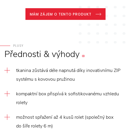
MÁM ZÁJEM O TENTO PRODUKT
PLUSY
Přednosti
&
výhody
tkanina zůstává déle napnutá díky inovativnímu ZIP
systému s kovovou pružinou
kompaktní box přispívá k sofistikovanému vzhledu
rolety
možnost spřažení až 4 kusů rolet (společný box
do šíře rolety 6 m)