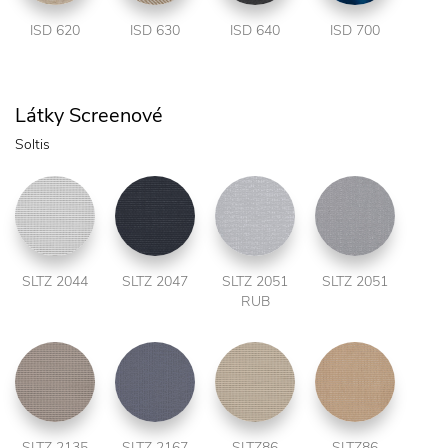
ISD 620
ISD 630
ISD 640
ISD 700
Látky Screenové
Soltis
SLTZ 2044
SLTZ 2047
SLTZ 2051
SLTZ 2051
RUB
SLTZ 2135
SLTZ 2167
SLTZ86
SLTZ86