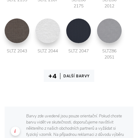
2175
2012
SLTZ 2043
SLTZ 2044
SLTZ 2047
SLTZ86
2051
DALŠÍ BARVY
Barvy zde uvedené jsou pouze orientační. Pokud chcete
barvu vidět ve skutečnosti, doporučujeme navštívit
některého z našich obchodních partnerů a vyžádat si
fyzický vzorník. Na případnou reklamaci z důvodu výběru