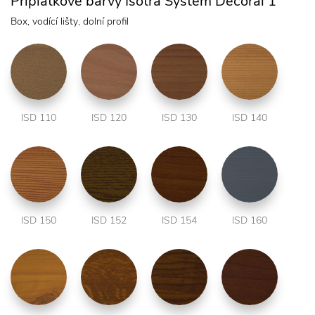
Příplatkové barvy Isotra System Decoral 1
Box, vodící lišty, dolní profil
ISD 110
ISD 120
ISD 130
ISD 140
ISD 150
ISD 152
ISD 154
ISD 160