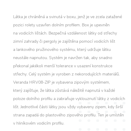
Látka je chráněná a svinutá v boxu, jenž je ve zcela zatažené
pozici rolety uzavřen dolním profilem. Box je upevněn
na vodicích lištách. Bezpečná vzdálenost látky od střechy
zimní zahrady či pergoly je zajištěna pomocí vodicích lišt
a lankového pružinového systému, který udržuje látku
neustále napnutou. Systém je navržen tak, aby snadno
překonal jakékoli menší tolerance v usazení konstrukce
střechy. Celý systém je vyroben z nekorodujících materiálů.
Veranda HRV08-ZIP je vybavena zipovým systémem,
který zajišťuje, že látka zůstává náležitě napnutá v každé
poloze dolního profilu a zabraňuje vyklouznutí látky z vodicích
lišt. Jednotlivé části látky jsou vždy vybaveny zipem, kdy širší
strana zapadá do plastového zipového profilu. Ten je umístěn
v hliníkovém vodicím profilu.