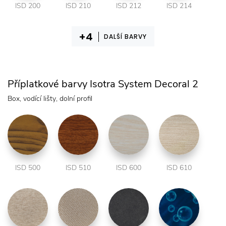
ISD 200
ISD 210
ISD 212
ISD 214
DALŠÍ BARVY
Příplatkové barvy Isotra System Decoral 2
Box, vodící lišty, dolní profil
ISD 500
ISD 510
ISD 600
ISD 610