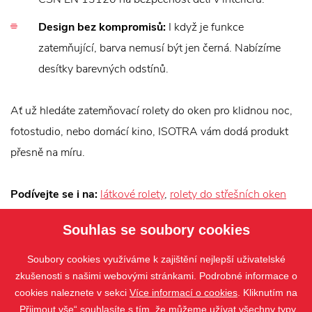
Design bez kompromisů:
I když je funkce
zatemňující, barva nemusí být jen černá. Nabízíme
desítky barevných odstínů.
Ať už hledáte zatemňovací rolety do oken pro klidnou noc,
fotostudio, nebo domácí kino, ISOTRA vám dodá produkt
přesně na míru.
Podívejte se i na:
látkové rolety
,
rolety do střešních oken
Souhlas se soubory cookies
Soubory cookies využíváme k zajištění nejlepší uživatelské
zkušenosti s našimi webovými stránkami. Podrobné informace o
cookies naleznete v sekci
Více informací o cookies
. Kliknutím na
„Přijmout vše“ souhlasíte s tím, že můžeme užívat všechny typy