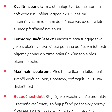
Kvalitní spánek:
Tma stimuluje tvorbu melatoninu,
což vede k hlubšímu odpočinku. S našimi
zatemňovacími roletami do ložnice vás už ostré letní
slunce předčasně nevzbudí.
Termoregulační efekt:
Blackout látka funguje také
jako izolační vrstva. V létě pomáhá udržet v místnosti
příjemný chlad a v zimě brání únikům tepla přes
okenní plochu.
Maximální soukromí:
Přes hustě tkanou látku není
zvenčí vidět ani obrys postavy, což zajišťuje 100%
diskrétnost.
Bezpečnost dětí
:
Stejně jako všechny naše produkty,
i zatemňovací rolety splňují přísné požadavky normy
ČSN EN 13120 na bezpečnost dětí v interiéru.