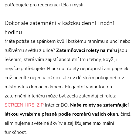
potřebujete pro regeneraci těla i mysli.
Dokonalé zatemnění v každou denní i noční
hodinu
Máte potíže se spánkem kvůli brzkému rannímu slunci nebo
rušivému světlu z ulice?
Zatemňovací rolety na míru
jsou
řešením, které vám zajistí absolutní tmu tehdy, když ji
nejvíce potřebujete. Blackout rolety nepropustí ani paprsek,
což oceníte nejen v ložnici, ale i v dětském pokoji nebo v
místnosti s domácím kinem. Elegantní variantou na
zatemnění interiéru může být zcela zatemňující roleta
SCREEN HR8-ZIP
Interiér BO.
Naše rolety se zatemňující
látkou vyrábíme přesně podle rozměrů vašich oken
, čímž
eliminujeme světelné škvíry a zajišťujeme maximální
funkčnost.