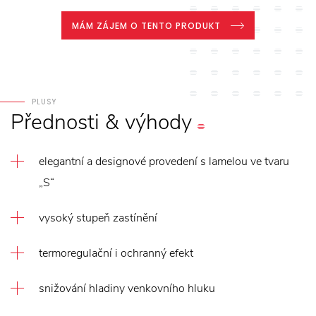
MÁM ZÁJEM O TENTO PRODUKT
PLUSY
Přednosti
&
výhody
elegantní a designové provedení s lamelou ve tvaru
„S“
vysoký stupeň zastínění
termoregulační i ochranný efekt
snižování hladiny venkovního hluku