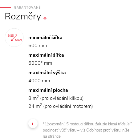
GARANTOVANÉ
Rozměry
minimální šířka
600 mm
maximální šířka
6000* mm
maximální výška
4000 mm
maximální plocha
2
8 m
(pro ovládání klikou)
2
24 m
(pro ovládání motorem)
*Upozornění: S rostoucí šířkou žaluzie klesá třída její
odolnosti vůči větru – viz Odolnost proti větru, níže
na stránce.