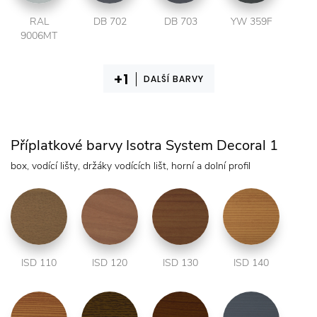
RAL
DB 702
DB 703
YW 359F
9006MT
DALŠÍ BARVY
Příplatkové barvy Isotra System Decoral 1
box, vodící lišty, držáky vodících lišt, horní a dolní profil
ISD 110
ISD 120
ISD 130
ISD 140