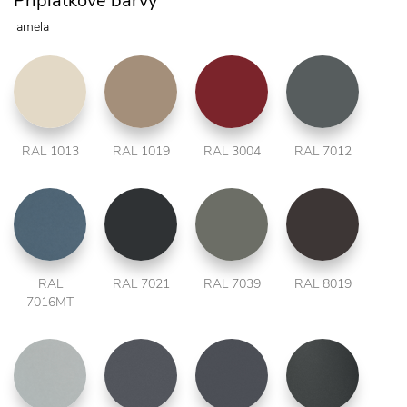
Příplatkové barvy
lamela
RAL 1013
RAL 1019
RAL 3004
RAL 7012
RAL
RAL 7021
RAL 7039
RAL 8019
7016MT