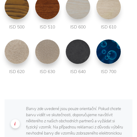
ISD 500
ISD 510
ISD 600
ISD 610
ISD 620
ISD 630
ISD 640
ISD 700
Barvy zde uvedené jsou pouze orientační. Pokud chcete
barvu vidět ve skutečnosti, doporučujeme navštívit
některého z našich obchodních partnerů a vyžádat si
fyzický vzorník. Na případnou reklamaci z důvodu výběru
nevhodné barvy dle vzorníku zobrazeného elektronickou