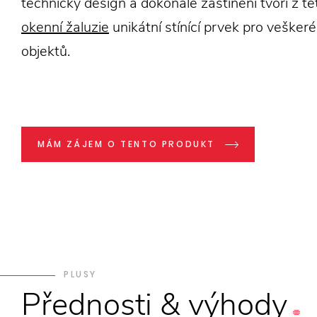
technický design a dokonalé zastínění tvoří z t
okenní žaluzie
unikátní stínící prvek pro veškeré
objektů.
MÁM ZÁJEM O TENTO PRODUKT
PLUSY
Přednosti
&
výhody