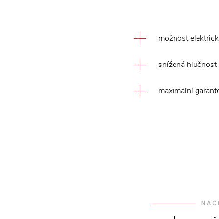
možnost elektric
snížená hlučnost 
maximální garant
NAČ