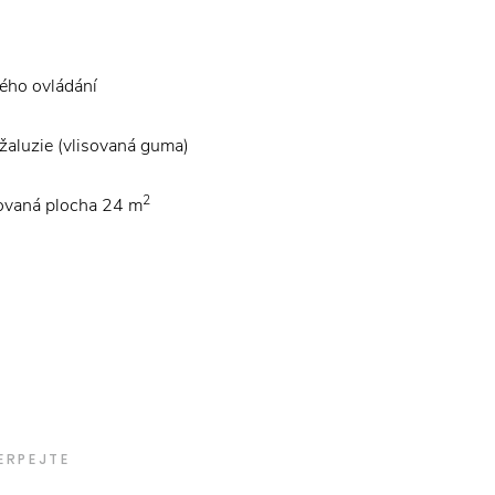
kého ovládání
žaluzie (vlisovaná guma)
2
ovaná plocha 24 m
ERPEJTE