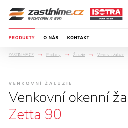
PRODUKTY
O NÁS
KONTAKT
ZASTINIME.CZ
Produkty
Žaluzie
Venkovní žaluzie
->
->
->
VENKOVNÍ ŽALUZIE
Venkovní okenní ža
Zetta 90