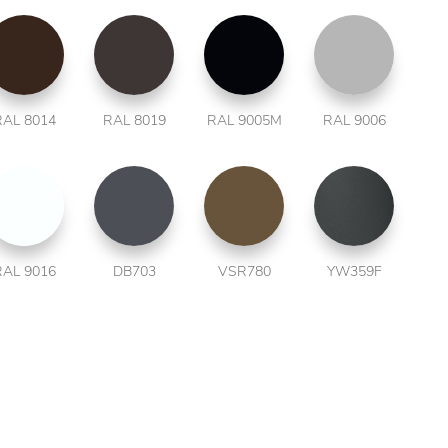
RAL 8014
RAL 8019
RAL 9005M
RAL 9006
RAL 9016
DB703
VSR780
YW359F