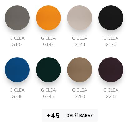
G CLEA
G CLEA
G CLEA
G CLEA
G102
G142
G143
G170
G CLEA
G CLEA
G CLEA
G CLEA
G235
G245
G250
G283
DALŠÍ BARVY