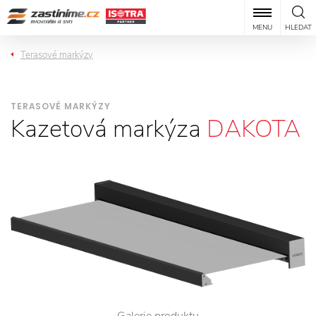
MENU
HLEDAT
Terasové markýzy
TERASOVÉ MARKÝZY
Kazetová markýza
DAKOTA
Galerie produktu