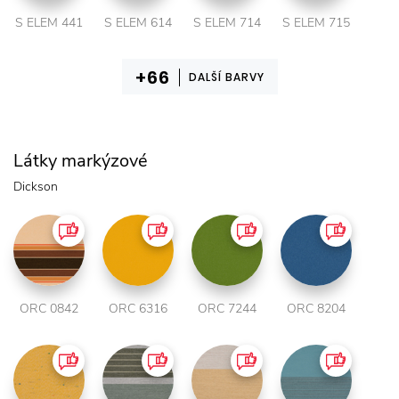
S ELEM 441
S ELEM 614
S ELEM 714
S ELEM 715
DALŠÍ BARVY
Látky markýzové
Dickson
ORC 0842
ORC 6316
ORC 7244
ORC 8204