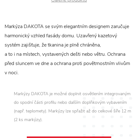
Markýza DAKOTA se svým elegantním designem zaručuje
harmonický vzhled fasády domu. Uzavřený kazetový
systém zajišťuje, že tkanina je plně chráněna,
a to i na místech, vystavených dešti nebo větru. Ochrana
před sluncem ve dne a ochrana proti povětrnostním vlivům
v noci.
Markýzy DAKOTA je možné doplnit osvětlením integrovaným
do spodní části profilu nebo dalším doplňkovým vybavením
(např. teplomety). Markýzy lze spřažit až do celkové šíře 12 m
(2 ks markýzy).