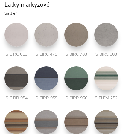
Látky markýzové
Sattler
S BIRC 018
S BIRC 471
S BIRC 703
S BIRC 803
S CIRR 954
S CIRR 955
S CIRR 956
S ELEM 252