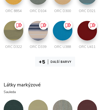
ORC 8854
ORC D104
ORC D300
ORC D321
ORC D322
ORC D339
ORC U388
ORC U411
DALŠÍ BARVY
Látky markýzové
Sauleda