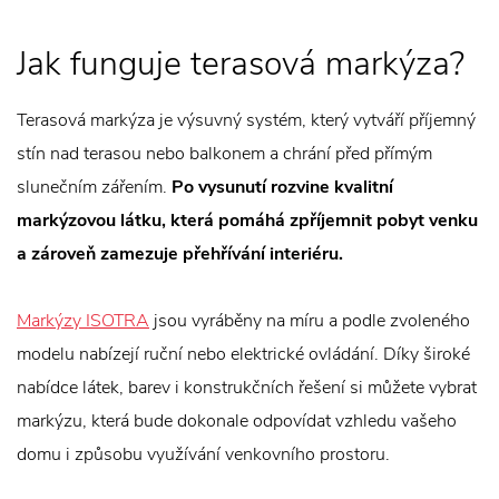
Jak funguje terasová markýza?
Terasová markýza je výsuvný systém, který vytváří příjemný
stín nad terasou nebo balkonem a chrání před přímým
slunečním zářením.
Po vysunutí rozvine kvalitní
markýzovou látku, která pomáhá zpříjemnit pobyt venku
a zároveň zamezuje přehřívání interiéru.
Markýzy ISOTRA
jsou vyráběny na míru a podle zvoleného
modelu nabízejí ruční nebo elektrické ovládání. Díky široké
nabídce látek, barev i konstrukčních řešení si můžete vybrat
markýzu, která bude dokonale odpovídat vzhledu vašeho
domu i způsobu využívání venkovního prostoru.