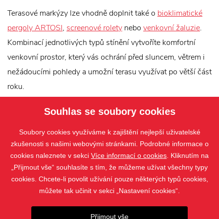
Terasové markýzy lze vhodně doplnit také o
bioklimatické
pergoly ARTOSI
,
screenové rolety
nebo
venkovní žaluzie
.
Kombinací jednotlivých typů stínění vytvoříte komfortní
venkovní prostor, který vás ochrání před sluncem, větrem i
nežádoucími pohledy a umožní terasu využívat po větší část
roku.
Souhlas se soubory cookies
Soubory cookies využíváme k zajištění nejlepší uživatelské
zkušenosti s našimi webovými stránkami. Podrobné informace o
cookies naleznete v sekci
Více informací o cookies
. Kliknutím na
„Přijmout vše“ souhlasíte s tím, že můžeme užívat všechny typy
cookies. Chcete-li povolit užívání pouze některých typů cookies,
můžete tak učinit v sekci „Nastavení cookies“.
PRODUKTY
Přijmout vše