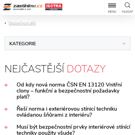
MENU
HLEDAT
Bezpečnost dětí
KATEGORIE
NEJČASTĚJŠÍ
DOTAZY
Od kdy nová norma ČSN EN 13120 Vnitřní
clony – funkční a bezpečnostní požadavky
platí?
Nová norma vyšla 1. 8. 2014 a na národních úrovních
Řeší norma i exteriérovou stínicí techniku
ovládanou šňůrami z interiéru?
je platná od 1. 9. 2014.
Na exteriérovou stínící techniku se norma nevztahuje.
Musí být bezpečnostní prvky interiérové stínící
techniky použity všude?