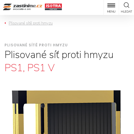
MENU
HLEDAT
Plisované sítě proti hmyzu
PLISOVANÉ SÍTĚ PROTI HMYZU
Plisované síť proti hmyzu
PS1, PS1 V