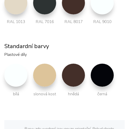
RAL 1013
RAL 7016
RAL 8017
RAL 9010
Standardní barvy
Plastové díly
bílá
slonová kost
hnědá
černá