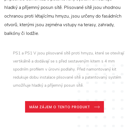
hladký a příjemný posun sítě. Plisované sítě jsou vhodnou
ochranou proti létajícímu hmyzu, jsou určeny do fasádních
otvorů, kterými jsou zejména vstupy na terasy, zahrady,
balkóny či lodžie.
PS1 a PS1 V jsou plisované sítě proti hmyzu, které se otevírají
vertikálně a dodávají se s před sestaveným kitem s 4 mm
spodním profilem v úrovni podlahy. Před namontovaný kit
redukuje dobu instalace plisované sítě a patentovaný systém
umožňuje hladký a příjemný posun sítě.
MÁM ZÁJEM O TENTO PRODUKT