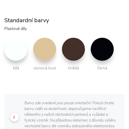
Standardní barvy
Plastové díly
bílá
slonová kost
hnědá
černá
Barvy zde uvedené jsou pouze orientační. Pokud chcete
barvu vidět ve skutečnosti, doporučujeme navštívit
některého z našich obchodních partnerů a vyžádat si
fyzický vzorník. Na případnou reklamaci z důvodu výběru
nevhodné barvy dle vzorníku zobrazeného elektronickou